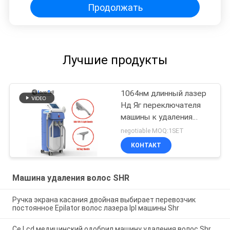
Продолжать
Лучшие продукты
1064нм длинный лазер
Нд Яг переключателя
машины к удаления
волос ИМПа ульс СХР
negotiable MOQ:1SET
для удаления
КОНТАКТ
татуировки
Машина удаления волос SHR
Ручка экрана касания двойная выбирает перевозчик
постоянное Epilator волос лазера Ipl машины Shr
Ce Lcd медицинский одобрил машину удаления волос Shr