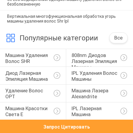
безболезненную
Вертикальная многофункциональная обработка угорь
машины удаления волос Shr Ipl
Популярные категории
Все
Машина Удаления 
808nm Диодов 
Волос SHR
Лазерная Эпиляция 
Машины
Диод Лазерная 
IPL Удаления Волос 
Эпиляция Машина
Машины
Удаление Волос 
Машина Лазера 
OPT
Alexandrite
Машина Красотки 
IPL Лазерная 
Света E
Машина
Запрос Цитировать