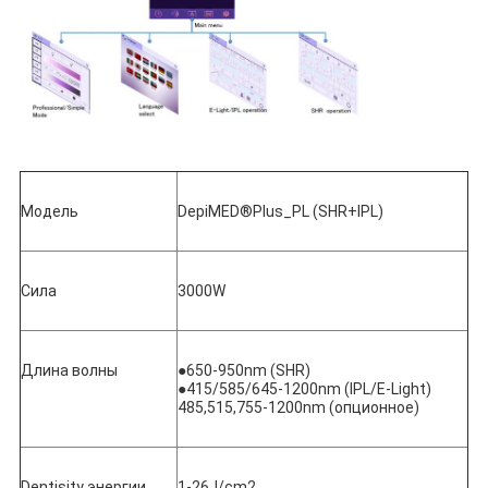
Модель
DepiMED®Plus_PL (SHR+IPL)
Сила
3000W
Длина волны
●650-950nm (SHR)
●415/585/645-1200nm (IPL/E-Light) 
485,515,755-1200nm (опционное)
Dentisity энергии
1-26J/cm2