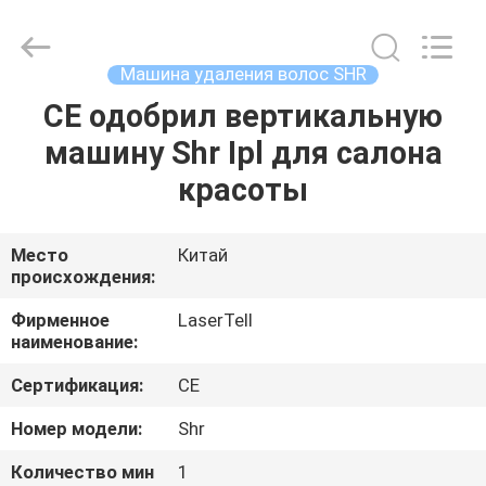
машины
поставщик.
Copyright
©
2015
Машина удаления волос SHR
-
2025
shrlasermachine.com.
CE одобрил вертикальную
ДОМ
All
Rights
машину Shr Ipl для салона
Reserved.
Developed
by
ПРОДУКТЫ
красоты
ECER
О
Место
Китай
происхождения:
НАС
Фирменное
LaserTell
наименование:
ПУТЕШЕСТВИЕ
Сертификация:
CE
ФАБРИКИ
Номер модели:
Shr
ПРОВЕРКА
Количество мин
1