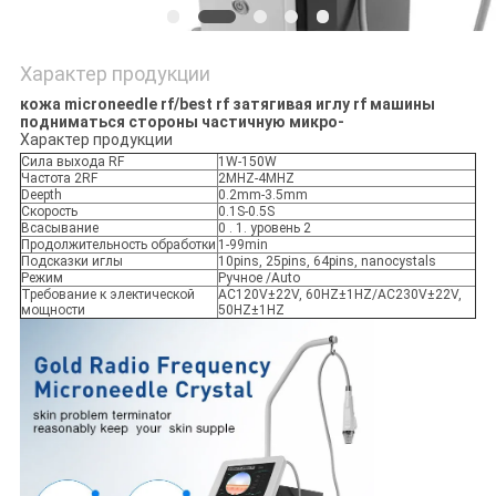
Характер продукции
кожа microneedle rf/best rf затягивая иглу rf машины
подниматься стороны частичную микро-
Характер продукции
Сила выхода RF
1W-150W
Частота 2RF
2MHZ-4MHZ
Deepth
0.2mm-3.5mm
Скорость
0.1S-0.5S
Всасывание
0 . 1. уровень 2
Продолжительность обработки
1-99min
Подсказки иглы
10pins, 25pins, 64pins, nanocystals
Режим
Ручное /Auto
Требование к электической
AC120V±22V, 60HZ±1HZ/AC230V±22V,
мощности
50HZ±1HZ