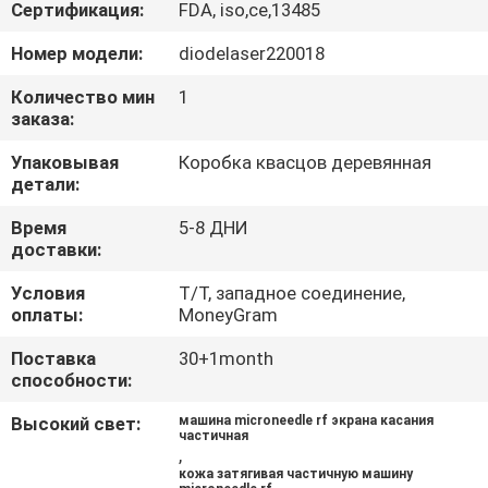
КАЧЕСТВА
Сертификация:
FDA, iso,ce,13485
Номер модели:
diodelaser220018
Количество мин
1
заказа:
Упаковывая
Коробка квасцов деревянная
детали:
Время
5-8 ДНИ
доставки:
Условия
T/T, западное соединение,
оплаты:
MoneyGram
Поставка
30+1month
способности:
Высокий свет:
машина microneedle rf экрана касания
частичная
,
кожа затягивая частичную машину