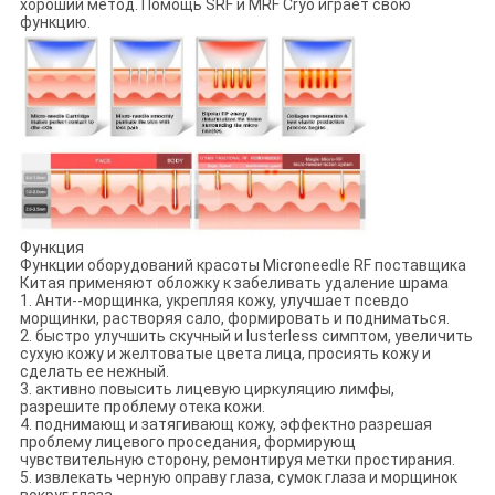
хороший метод. Помощь SRF и MRF Cryo играет свою
функцию.
Функция
Функции оборудований красоты Microneedle RF поставщика
Китая применяют обложку к забеливать удаление шрама
1. Анти--морщинка, укрепляя кожу, улучшает псевдо
морщинки, растворяя сало, формировать и подниматься.
2. быстро улучшить скучный и lusterless симптом, увеличить
сухую кожу и желтоватые цвета лица, просиять кожу и
сделать ее нежный.
3. активно повысить лицевую циркуляцию лимфы,
разрешите проблему отека кожи.
4. поднимающ и затягивающ кожу, эффектно разрешая
проблему лицевого проседания, формирующ
чувствительную сторону, ремонтируя метки простирания.
5. извлекать черную оправу глаза, сумок глаза и морщинок
вокруг глаза.