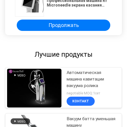
Профессиональная машина Rf
Microneedle экрана касания
частичная применяет обложку к
затягивать смотрит на
подниматься
Продолжать
Лучшие продукты
Автоматическая
машина кавитации
вакуума ролика
negotiable MOQ:1сет
КОНТАКТ
Вакуум батта уменьшая
машину