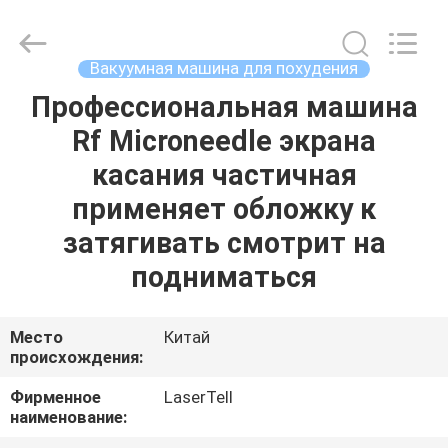
поставщик.
Copyright
©
2015
-
Вакуумная машина для похудения
2025
shrlasermachine.com.
All
Профессиональная машина
ДОМ
Rights
Reserved.
Rf Microneedle экрана
Developed
by
ECER
ПРОДУКТЫ
касания частичная
применяет обложку к
О
затягивать смотрит на
НАС
подниматься
ПУТЕШЕСТВИЕ
Место
Китай
происхождения:
ФАБРИКИ
Фирменное
LaserTell
наименование:
ПРОВЕРКА