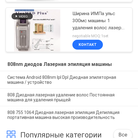
Ширина ИМПа ульс
300мс машины 1
удаления волос лазера
диода Нд Яг 808нм -
negotiable MOQ:1set
10Хз частота 10 -
КОНТАКТ
808nm диодов Лазерная эпиляция машины
Система Android 808nm Ipl Dpl Диодная эпиляторная
машина / устройство
808 Диодная лазерная удаление волос Постоянная
машина для удаления прыщей
808 755 1064 Диодная лазерная эпиляция Депиляция
портативная машина высокая производительность
Популярные категории
Все