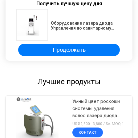
Получить лучшую цену для
Оборудование лазера диода
Управления по санитарному
надзору за качеством пищевых
продуктов и медикаментов
экрана касания 4 длины волны
755/808/1064/940nm 1300w
Продолжать
Лучшие продукты
Умный цвет роскоши
системы удаления
волос лазера диода
длин волны 755нм
US $2,800 - 3,800 / Set MOQ:1sets
1064нм 808нм тройки
КОНТАКТ
техника Германии