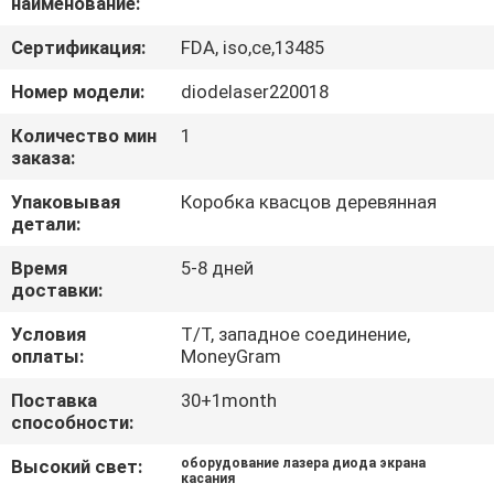
наименование:
КАЧЕСТВА
Сертификация:
FDA, iso,ce,13485
Номер модели:
diodelaser220018
Количество мин
1
заказа:
Упаковывая
Коробка квасцов деревянная
детали:
Время
5-8 дней
доставки:
Условия
T/T, западное соединение,
оплаты:
MoneyGram
Поставка
30+1month
способности:
Высокий свет:
оборудование лазера диода экрана
касания