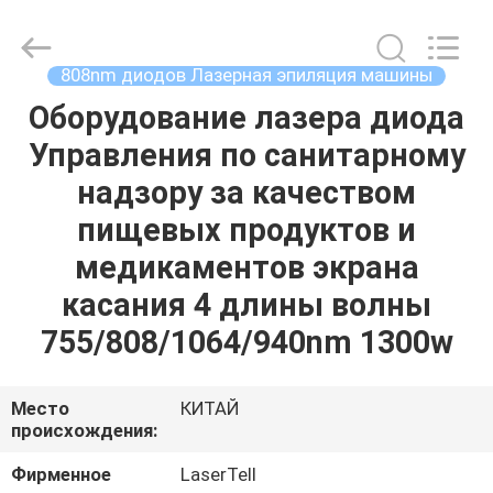
поставщик.
Copyright
©
2015
-
808nm диодов Лазерная эпиляция машины
2025
shrlasermachine.com.
All
Оборудование лазера диода
ДОМ
Rights
Reserved.
Управления по санитарному
Developed
by
ECER
ПРОДУКТЫ
надзору за качеством
пищевых продуктов и
О
медикаментов экрана
НАС
касания 4 длины волны
755/808/1064/940nm 1300w
ПУТЕШЕСТВИЕ
ФАБРИКИ
Место
КИТАЙ
происхождения:
ПРОВЕРКА
Фирменное
LaserTell