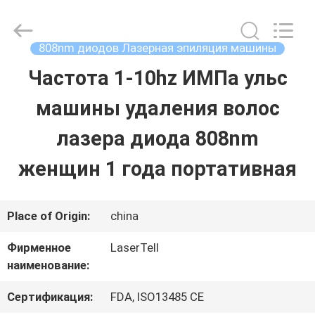
лазера
яг
нд
поставщик.
808nm диодов Лазерная эпиляция машины
Copyright
©
Частота 1-10hz ИМПа ульс
ДОМ
2015
-
2025
машины удаления волос
shrlasermachine.com.
All
ПРОДУКТЫ
Rights
лазера диода 808nm
Reserved.
Developed
женщин 1 года портативная
by
О
ECER
НАС
Place of Origin:
china
Фирменное
LaserTell
ПУТЕШЕСТВИЕ
наименование:
ФАБРИКИ
Сертификация:
FDA, ISO13485 CE