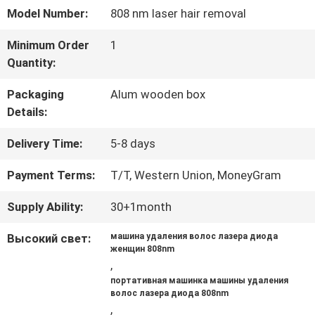
Model Number:
808 nm laser hair removal
ПРОВЕРКА
Minimum Order
1
КАЧЕСТВА
Quantity:
Packaging
Alum wooden box
Details:
Delivery Time:
5-8 days
Payment Terms:
T/T, Western Union, MoneyGram
Supply Ability:
30+1month
Высокий свет:
машина удаления волос лазера диода
женщин 808nm
,
портативная машинка машины удаления
волос лазера диода 808nm
,