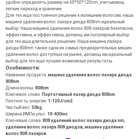
удобно определять размер на 60*50*120cm, учитывающ
легкие переход и хранение.
Для тех ища постоянное решение к излишним волосам, наша
машина удаления волос лазера диода 808nm идеальный
выбор. Наша машина удаления волос 808 лазеров безопасна,
эффективна, и эффективна, делающ им популярный выбор
для тех ища длительное решение. Наша машина лазера
диода 808nm также одна из самых предварительных машин
удаления волос доступных на рынке, делающ им идеальный
выбор для тех ища лучшие возможные результаты.
Особенности:
Название продукта:
машина удаления волос лазера диода
808nm
Длина волны:
808nm
Ключевое слово:
Портативный лазер диода 808nm
Плотность энергии:
1-120J/cm2
Чистый вес:
50kg
Ширина ИМПа ульс:
10-400ms
Ключевые слова:
808 удалений волос лазера диода nm,
удаление волос лазера 808 диодов, машина удаления
волос 808 лазеров