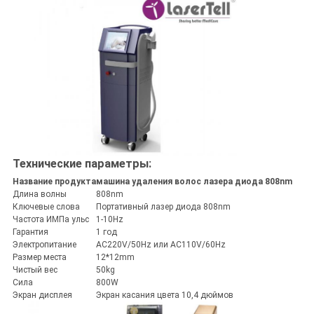
Технические параметры:
Название продукта
машина удаления волос лазера диода 808nm
Длина волны
808nm
Ключевые слова
Портативный лазер диода 808nm
Частота ИМПа ульс
1-10Hz
Гарантия
1 год
Электропитание
AC220V/50Hz или AC110V/60Hz
Размер места
12*12mm
Чистый вес
50kg
Сила
800W
Экран дисплея
Экран касания цвета 10,4 дюймов