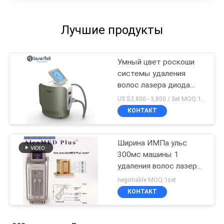
Лучшие продукты
Умный цвет роскоши
системы удаления
волос лазера диода
длин волны 755нм
US $2,800 - 3,800 / Set MOQ:1sets
1064нм 808нм тройки
КОНТАКТ
техника Германии
Ширина ИМПа ульс
300мс машины 1
удаления волос лазера
диода Нд Яг 808нм -
negotiable MOQ:1set
10Хз частота 10 -
КОНТАКТ