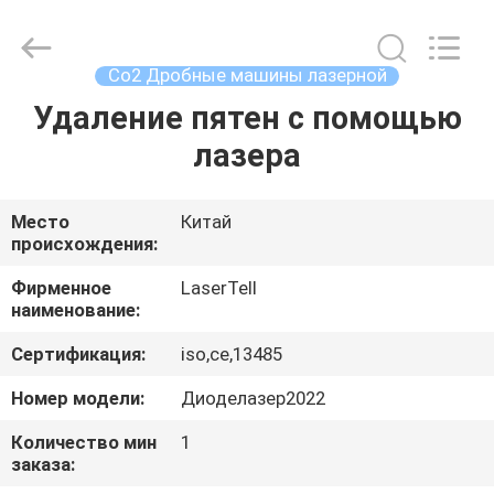
лазера
supplier.
Copyright
©
2015
Co2 Дробные машины лазерной
-
2025
Beijing
Удаление пятен с помощью
ДОМ
LaserTell
Medical
лазера
Co.,
Ltd..
All
ПРОДУКТЫ
Rights
Reserved.
Developed
Место
Китай
by
происхождения:
ECER
О
НАС
Фирменное
LaserTell
наименование:
Сертификация:
iso,ce,13485
ПУТЕШЕСТВИЕ
ФАБРИКИ
Номер модели:
Диоделазер2022
Количество мин
1
заказа:
ПРОВЕРКА