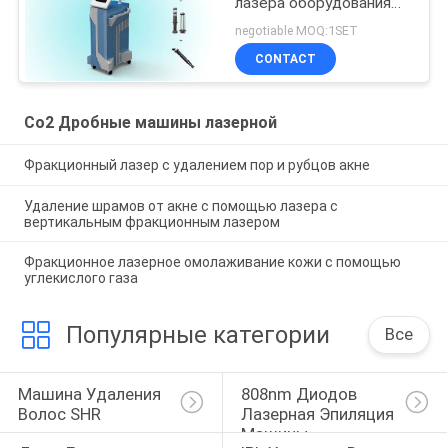
лазера оборудования
лазера косметики в 1
negotiable MOQ:1SET
системе
CONTACT
Co2 Дробные машины лазерной
Фракционный лазер с удалением пор и рубцов акне
Удаление шрамов от акне с помощью лазера с
вертикальным фракционным лазером
Фракционное лазерное омолаживание кожи с помощью
углекислого газа
Популярные категории
Все
Машина Удаления 
808nm Диодов 
Волос SHR
Лазерная Эпиляция 
Машины