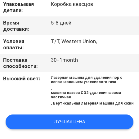
КАЧЕСТВА
Упаковывая
Коробка квасцов
детали:
КАРТА
Время
5-8 дней
доставки:
САЙТА
Условия
T/T, Western Union,
оплаты:
PRIVACY
Поставка
30+1month
POLICY
способности:
Высокий свет:
Лазерная машина для удаления пор с
использованием углекислого газа
,
машина лазера СО2 удаления шрама
частичная
,
Вертикальная лазерная машина для кожи
ЛУЧШАЯ ЦЕНА