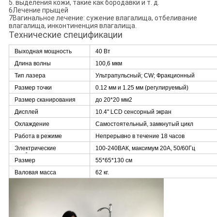
5. выделения кожи, такие как бородавки и т. д.
6Лечение прыщей
7Вагинальное лечение: сужение влагалища, отбеливание
влагалища, инконтиненция влагалища.
Технические спецификации
Выходная мощность
40 Вт
Длина волны
100,6 мкм
Тип лазера
Ультрапульсный; CW; Фракционный
Размер точки
0.12 мм и 1.25 мм (регулируемый)
Размер сканирования
до 20*20 мм2
Дисплей
10.4" LCD сенсорный экран
Охлаждение
Самостоятельный, замкнутый цикл
Работа в режиме
Непрерывно в течение 18 часов
ожидания
Электрические
100-240ВАК, максимум 20А, 50/60Гц
требования
Размер
55*65*130 см
Валовая масса
62 кг.