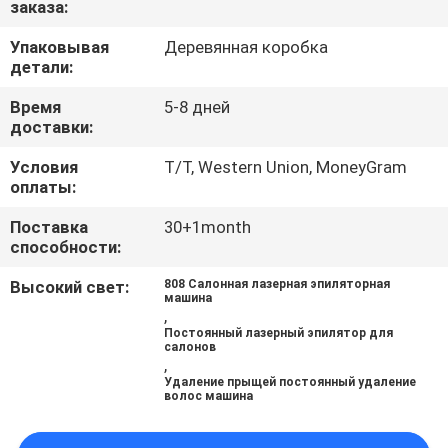
заказа:
КАЧЕСТВА
Упаковывая
Деревянная коробка
детали:
КАРТА
САЙТА
Время
5-8 дней
доставки:
Условия
T/T, Western Union, MoneyGram
PRIVACY
оплаты:
POLICY
Поставка
30+1month
способности:
Высокий свет:
808 Салонная лазерная эпиляторная
машина
,
Постоянный лазерный эпилятор для
салонов
,
Удаление прыщей постоянный удаление
волос машина