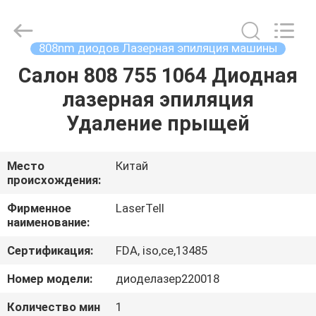
Co.,
Ltd..
All
Rights
Reserved.
808nm диодов Лазерная эпиляция машины
Developed
by
Салон 808 755 1064 Диодная
ДОМ
ECER
лазерная эпиляция
ПРОДУКТЫ
Удаление прыщей
О
Место
Китай
происхождения:
НАС
Фирменное
LaserTell
наименование:
ПУТЕШЕСТВИЕ
Сертификация:
FDA, iso,ce,13485
ФАБРИКИ
Номер модели:
диоделазер220018
ПРОВЕРКА
Количество мин
1