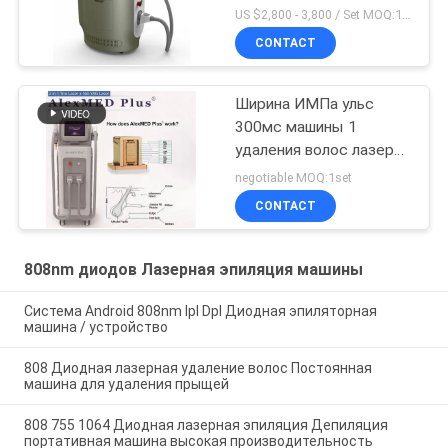
длин волны 755нм
US $2,800 - 3,800 / Set MOQ:1sets
1064нм 808нм тройки
CONTACT
техника Германии
Ширина ИМПа ульс
300мс машины 1
удаления волос лазера
диода Нд Яг 808нм -
negotiable MOQ:1set
10Хз частота 10 -
CONTACT
808nm диодов Лазерная эпиляция машины
Система Android 808nm Ipl Dpl Диодная эпиляторная
машина / устройство
808 Диодная лазерная удаление волос Постоянная
машина для удаления прыщей
808 755 1064 Диодная лазерная эпиляция Депиляция
портативная машина высокая производительность