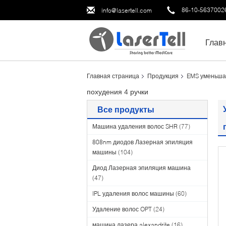
86-10-5637002
info@lasertell.com
Глав
Главная страница
Продукция
EMS уменьша
похудения 4 ручки
Все продукты
Машина удаления волос SHR
(77)
808nm диодов Лазерная эпиляция
машины
(104)
Диод Лазерная эпиляция машина
(47)
IPL удаления волос машины
(60)
Удаление волос OPT
(24)
машина лазера alexandrite
(16)