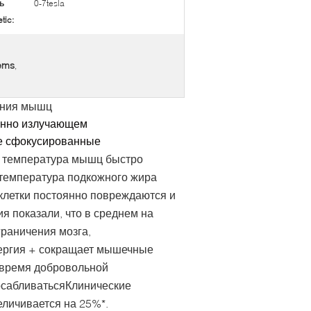
ь
0-7tesla
tic:
ems
,
вания мышц
енно излучающем
е сфокусированные
а температура мышц быстро
 температура подкожного жира
 клетки постоянно повреждаются и
я показали, что в среднем на
раничения мозга,
ергия + сокращает мышечные
 время добровольной
осабливатьсяКлинические
личивается на 25%*.