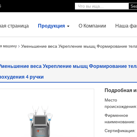
6
Sea
ная страница
Продукция
О Компании
Наша фа
Уменьшение веса Укрепление мышц Формирование тела
я машину
Уменьшение веса Укрепление мышц Формирование тела
похудения 4 ручки
Подробная и
Место
происхождения
Фирменное
наименование:
Сертификация: