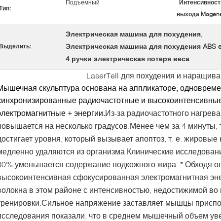
Подъемный
Интенсивност
Тип:
выхода Magene
Электрическая машина для похудения
,
Электрическая машина для похудения ABS 
Выделить:
4 ручки электрическая потеря веса
LaserTell для похудения и наращи
Мышечная скульптура основана на аппликаторе, одноврем
синхронизированные радиочастотные и высокоинтенсивны
Из-за радиочастотного нагрев
электромагнитные + энергии.
повышается на несколько градусов.Менее чем за 4 минуты,
достигает уровня, который вызывает апоптоз, т. е. жировые
медленно удаляются из организма.Клинические исследовани
30% уменьшается содержание подкожного жира..* Обходя ог
высокоинтенсивная сфокусированная электромагнитная эн
волокна в этом районе с интенсивностью, недостижимой во
тренировки.Сильное напряжение заставляет мышцы присп
исследования показали, что в среднем мышечный объем уве