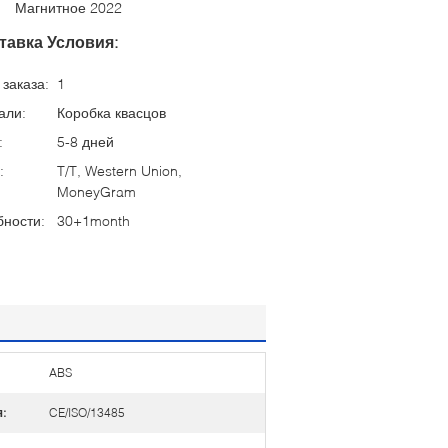
Магнитное 2022
тавка Условия:
заказа:
1
али:
Коробка квасцов
:
5-8 дней
:
T/T, Western Union,
MoneyGram
бности:
30+1month
ABS
:
CE/ISO/13485