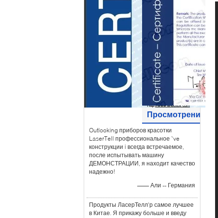
Просмотрения
Outlooking приборов красотки
клиента
LaserTell профессиональное `ve
конструкции i всегда встречаемое,
после испытывать машину
ДЕМОНСТРАЦИИ, я находит качество
надежно!
—— Али -- Германия
Продукты ЛасерТелл'р самое лучшее
в Китае. Я прикажу больше и введу