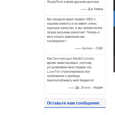
ЛасерТелл к моим друзьям доктора.
—— Д-р Ахмед
Мы продали ваше первое iMED к
нашему клиенту и он имеет очень
хорошее качество, и мы любим более
лучше разъемы рукоятки!! Теперь я
могу начать кампанию мы
поговорили!!!
—— Gomez -- США
Как Dermatologist Med&Cosmetic,
время лимитировано, поэтому
устанавливая мою первую спу,
LaserTell отрегулировало все
требования к прибора
приспосабливать мой бюджетю!
—— Др. Sharat -- Индия
Оставьте нам сообщение