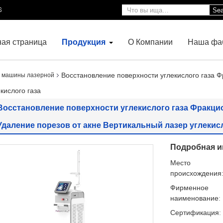
6
Sea
ная страница
Продукция
О Компании
Наша фа
Восстановление поверхности углекислого газа
 машины лазерной
кислого газа
Восстановление поверхности углекислого газа Фракци
Удаление порезов от акне Вертикальный лазер углекисл
Подробная и
Место
происхождения
Фирменное
наименование:
Сертификация: