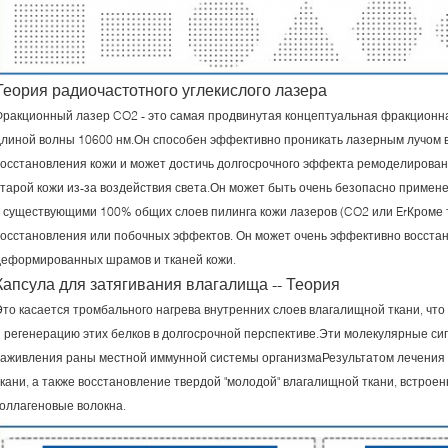
Теория радиочастотного углекислого лазера
Фракционный лазер CO2 - это самая продвинутая концептуальная фракционна
длиной волны 10600 нм.Он способен эффективно проникать лазерным лучом 
восстановления кожи и может достичь долгосрочного эффекта ремоделирован
старой кожи из-за воздействия света.Он может быть очень безопасно примен
с существующими 100% общих слоев пилинга кожи лазеров (CO2 или ErКроме т
восстановления или побочных эффектов. Он может очень эффективно восста
деформированных шрамов и тканей кожи.
Капсула для затягивания влагалища -- Теория
Это касается тромбального нагрева внутренних слоев влагалищной ткани, чт
и регенерацию этих белков в долгосрочной перспективе.Эти молекулярные си
заживления раны местной иммунной системы организмаРезультатом лечения
ткани, а также восстановление твердой "молодой" влагалищной ткани, встрое
коллагеновые волокна.