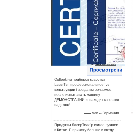
Просмотрения
Outlooking приборов красотки
клиента
LaserTell профессиональное `ve
конструкции i всегда встречаемое,
после испытывать машину
ДЕМОНСТРАЦИИ, я находит качество
надежно!
—— Али -- Германия
Продукты ЛасерТелл'р самое лучшее
в Китае. Я прикажу больше и введу