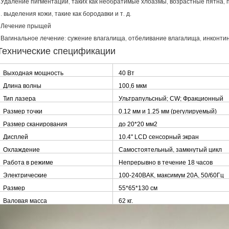
4Удаление пигментации, таких как необратимые хлоазмы, возрастные пятна, пя
. выделения кожи, такие как бородавки и т. д.
6Лечение прыщей
7Вагинальное лечение: сужение влагалища, отбеливание влагалища, инконти
Технические спецификации
Выходная мощность
40 Вт
Длина волны
100,6 мкм
Тип лазера
Ультрапульсный; CW; Фракционный
Размер точки
0.12 мм и 1.25 мм (регулируемый)
Размер сканирования
до 20*20 мм2
Дисплей
10.4" LCD сенсорный экран
Охлаждение
Самостоятельный, замкнутый цикл
Работа в режиме
Непрерывно в течение 18 часов
ожидания
Электрические
100-240ВАК, максимум 20А, 50/60Гц
требования
Размер
55*65*130 см
Валовая масса
62 кг.