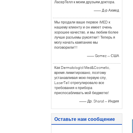
ЛасерТелл к моим друзьям доктора.
—— Д-р Ахмед
Мы продали ваше первое iMED к
нашему клиенту и он имеет очень
хорошее качество, и мы любим более
лучше разъемы рукоятки!! Теперь я
могу начать кампанию мы
поговорили!!!
—— Gomez -- США
Как Dermatologist Med&Cosmetic,
время лимитировано, поэтому
устанавливая мою первую спу,
LaserTell отрегулировало все
требования к прибора
приспосабливать мой бюджетю!
—— Др. Sharat -- Индия
Оставьте нам сообщение