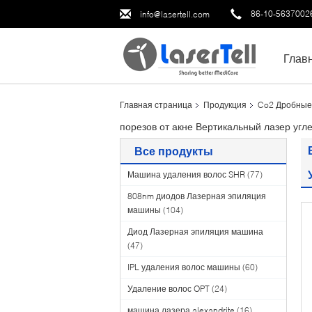
86-10-5637002
info@lasertell.com
Глав
Главная страница
Продукция
Co2 Дробные
порезов от акне Вертикальный лазер угле
Все продукты
Машина удаления волос SHR
(77)
808nm диодов Лазерная эпиляция
машины
(104)
Диод Лазерная эпиляция машина
(47)
IPL удаления волос машины
(60)
Удаление волос OPT
(24)
машина лазера alexandrite
(16)