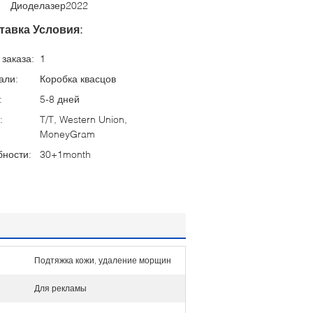
Диоделазер2022
тавка Условия:
заказа:
1
али:
Коробка квасцов
:
5-8 дней
:
T/T, Western Union,
MoneyGram
бности:
30+1month
Подтяжка кожи, удаление морщин
Для рекламы