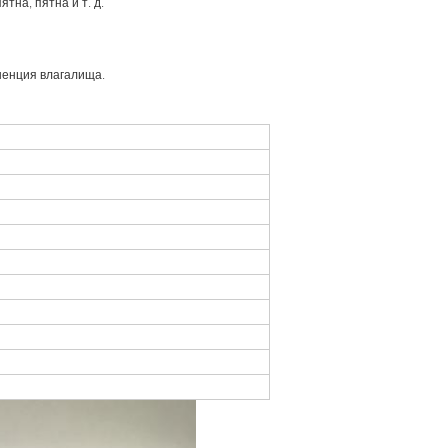
тна, пятна и т. д.
ненция влагалища.