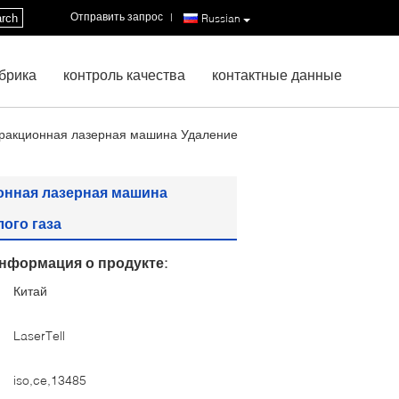
Отправить запрос
|
rch
Russian
брика
контроль качества
контактные данные
 Фракционная лазерная машина Удаление
онная лазерная машина
ого газа
нформация о продукте:
Китай
:
LaserTell
iso,ce,13485